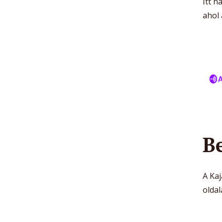
Itt h
ahol 
Be
A Ka
oldal