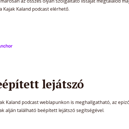
amarosan az összes olyan szolgáltató listáját megtalálod ma
a Kajak Kaland podcast elérhető.
épített lejátszó
jak Kaland podcast weblapunkon is meghallgatható, az epiz
ak alján található beépített lejátszó segítségével.