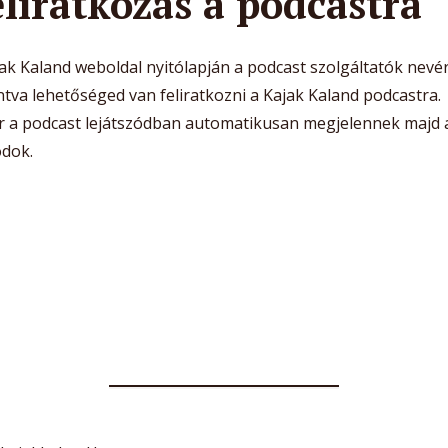
liratkozás a podcastra
ak Kaland weboldal nyitólapján a podcast szolgáltatók nevé
ntva lehetőséged van feliratkozni a Kajak Kaland podcastra.
r a podcast lejátszódban automatikusan megjelennek majd a
ódok.