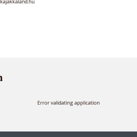
kajakkaland.hu
m
Error validating application