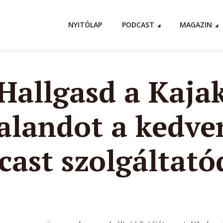
NYITÓLAP
PODCAST
MAGAZIN
Hallgasd a Kaja
alandot a kedve
cast szolgáltató