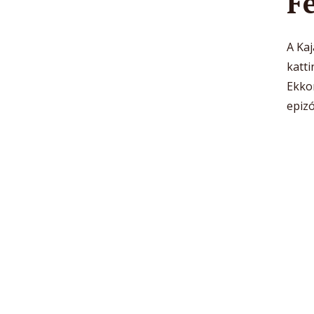
Fe
A Kaj
katti
Ekko
epiz