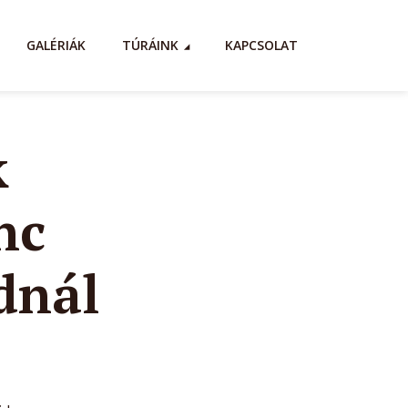
GALÉRIÁK
TÚRÁINK
KAPCSOLAT
k
nc
dnál