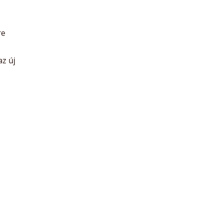
re
z új