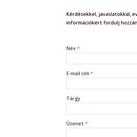
Kérdésekkel, javaslatokkal, e
információkért fordulj hozzá
Név
*
E-mail cím
*
Tárgy
Üzenet
*