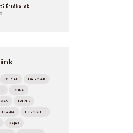
t? Értékellek!
0.
ink
BOREAL
DAG YSAK
AG
DUNA
LMÁS
EVEZÉS
TI TÁSKA
FELSZERELÉS
KAJAK