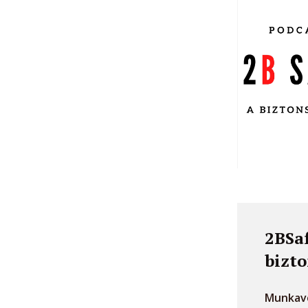
2BSaf
bizto
Munkavé