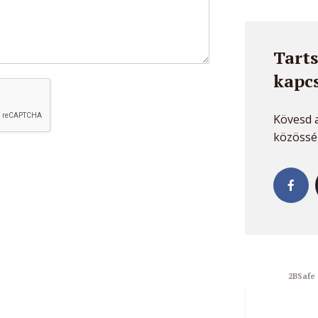
Tarts
kapcs
Kövesd a
közösség
2BSafe