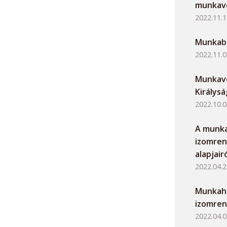
munkavé
2022.11.1
Munkaba
2022.11.0
Munkavé
Királys
2022.10.0
A munka
izomre
alapjair
2022.04.2
Munkahe
izomren
2022.04.0