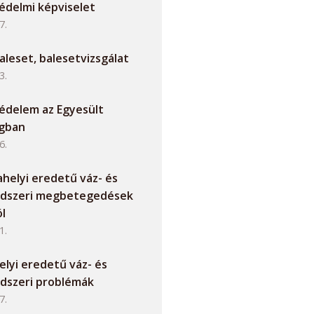
delmi képviselet
7.
leset, balesetvizsgálat
3.
delem az Egyesült
ágban
6.
helyi eredetű váz- és
ndszeri megbetegedések
ól
1.
lyi eredetű váz- és
dszeri problémák
7.