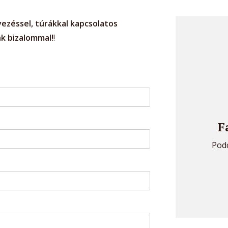
vezéssel, túrákkal kapcsolatos
nk bizalommal!
!
F
Podc