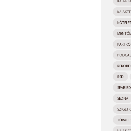
KAJAK 
KAJAKTE
KÖTELEZ
MENTŐM
PARTKÖ
PODCA
REKORDK
RSD
SEABIRD
SEDNA
SZIGET
TÚRAB
VAJAS-F