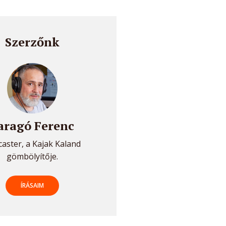
Szerzőnk
aragó Ferenc
aster, a Kajak Kaland
gömbölyítője.
ÍRÁSAIM