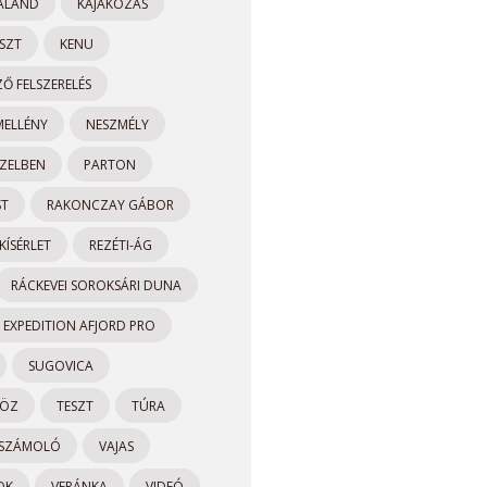
KALAND
KAJAKOZÁS
SZT
KENU
Ő FELSZERELÉS
ELLÉNY
NESZMÉLY
ZELBEN
PARTON
ST
RAKONCZAY GÁBOR
ÍSÉRLET
REZÉTI-ÁG
RÁCKEVEI SOROKSÁRI DUNA
 EXPEDITION AFJORD PRO
SUGOVICA
KÖZ
TESZT
TÚRA
ESZÁMOLÓ
VAJAS
OK
VERÁNKA
VIDEÓ