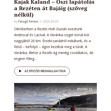
Kajak Kaland – Őszi lapátolás
a Rezéten át Bajáig (szöveg
nélkül)
by
Faragó Ferenc
2025.04.30.
Októberben a Rezéti-Holt-Dunán eveztünk
Andrissal és Lacival. A Veránka-sziget körüli kör
nagyjából 20 km. Érsekcsanádról indultunk, és a
felső – befolyó – ágon kezdtük meg a túrát. A
Veránka, illetve a Rezéti-ág mindig csodálatos, de
engem főleg...
AZ EPIZÓD MEGHALLGATÁSA
EPIZÓD
12