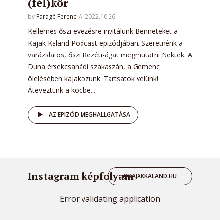
(fél)kör
by
Faragó Ferenc
2022.10.26.
Kellemes őszi evezésre invitálunk Benneteket a
Kajak Kaland Podcast epizódjában. Szeretnénk a
varázslatos, őszi Rezéti-ágat megmutatni Nektek. A
Duna érsekcsanádi szakaszán, a Gemenc
ölelésében kajakozunk. Tartsatok velünk!
Áteveztünk a ködbe...
AZ EPIZÓD MEGHALLGATÁSA
Instagram képfolyam
@KAJAKKALAND.HU
Error validating application