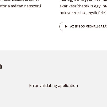
Viktor a méltán népszerű
akár készíthetek is egy int
holevezzek.hu „egyik fele”..
AZ EPIZÓD MEGHALLGATÁ
m
Error validating application