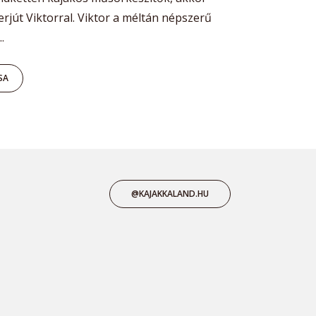
erjút Viktorral. Viktor a méltán népszerű
.
SA
@KAJAKKALAND.HU