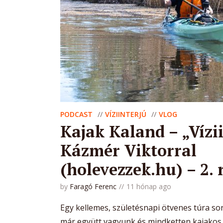
PODCAST
VÍZIINTERJÚ
VLOG
Kajak Kaland – „Vízi
Kázmér Viktorral
(holevezzek.hu) – 2. 
by
Faragó Ferenc
11 hónap ago
Egy kellemes, születésnapi ötvenes túra sor
már együtt vagyunk és mindketten kajakos