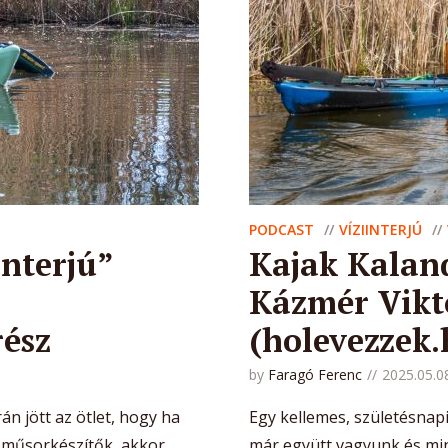
PODCAST
VÍZIINTERJÚ
interjú”
Kajak Kaland
Kázmér Vikt
rész
(holevezzek.
by
Faragó Ferenc
2025.05.0
án jött az ötlet, hogy ha
Egy kellemes, születésnapi
 műsorkészítők, akkor
már együtt vagyunk és mi