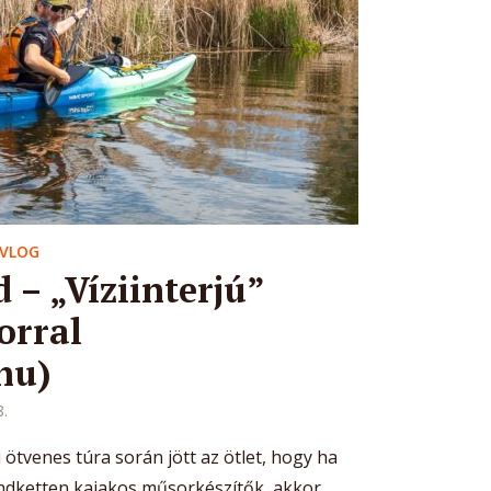
VLOG
 – „Víziinterjú”
orral
hu)
8.
 ötvenes túra során jött az ötlet, hogy ha
ndketten kajakos műsorkészítők, akkor