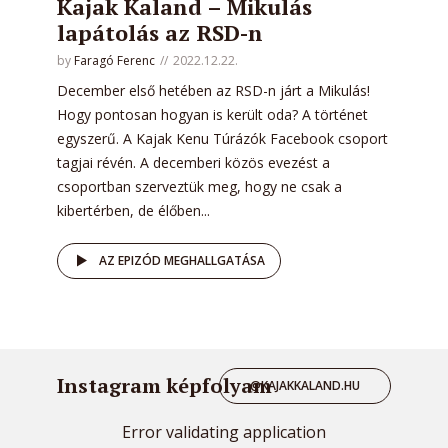
Kajak Kaland – Mikulás
lapátolás az RSD-n
by
Faragó Ferenc
2022.12.22.
December első hetében az RSD-n járt a Mikulás!
Hogy pontosan hogyan is került oda? A történet
egyszerű. A Kajak Kenu Túrázók Facebook csoport
tagjai révén. A decemberi közös evezést a
csoportban szerveztük meg, hogy ne csak a
kibertérben, de élőben...
AZ EPIZÓD MEGHALLGATÁSA
Instagram képfolyam
@KAJAKKALAND.HU
Error validating application