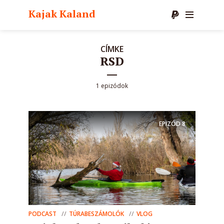
Kajak Kaland
CÍMKE
RSD
1 epizódok
EPIZÓD
8
PODCAST
TÚRABESZÁMOLÓK
VLOG