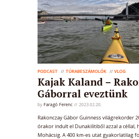
PODCAST
TÚRABESZÁMOLÓK
VLOG
Kajak Kaland – Rak
Gáborral eveztünk
by
Faragó Ferenc
2023.02.20.
Rakonczay Gábor Guinness világrekorder 20
órakor indult el Dunakilitiből azzal a céllal
Mohácsig. A 400 km-es utat gyakorlatilag f