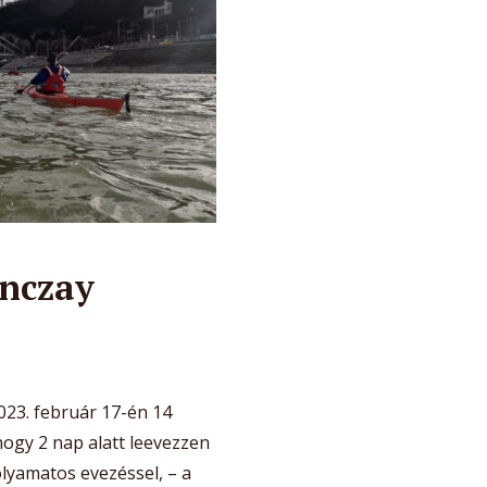
onczay
23. február 17-én 14
, hogy 2 nap alatt leevezzen
olyamatos evezéssel, – a