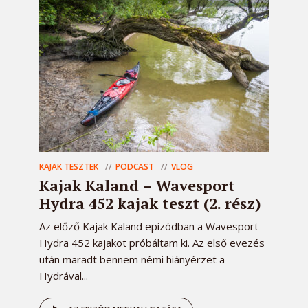
KAJAK TESZTEK
PODCAST
VLOG
Kajak Kaland – Wavesport
Hydra 452 kajak teszt (2. rész)
Az előző Kajak Kaland epizódban a Wavesport
Hydra 452 kajakot próbáltam ki. Az első evezés
után maradt bennem némi hiányérzet a
Hydrával...