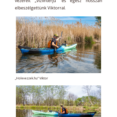
vezérelt „víziinterjú” és egész hosszan
elbeszélgettünk Viktorral.
„Holevezzek.hu” Viktor