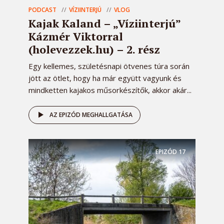
PODCAST
VÍZIINTERJÚ
VLOG
Kajak Kaland – „Víziinterjú”
Kázmér Viktorral
(holevezzek.hu) – 2. rész
Egy kellemes, születésnapi ötvenes túra során
jött az ötlet, hogy ha már együtt vagyunk és
mindketten kajakos műsorkészítők, akkor akár...
AZ EPIZÓD MEGHALLGATÁSA
EPIZÓD
17