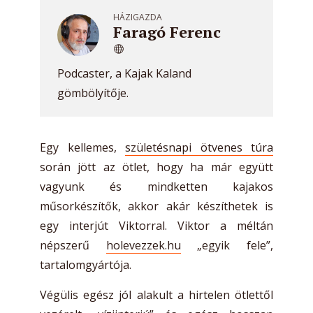
HÁZIGAZDA
Faragó Ferenc
Podcaster, a Kajak Kaland
gömbölyítője.
Egy kellemes,
születésnapi ötvenes túra
során jött az ötlet, hogy ha már együtt
vagyunk és mindketten kajakos
műsorkészítők, akkor akár készíthetek is
egy interjút Viktorral. Viktor a méltán
népszerű
holevezzek.hu
„egyik fele”,
tartalomgyártója.
Végülis egész jól alakult a hirtelen ötlettől