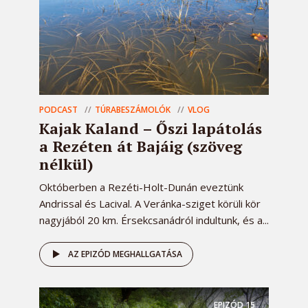
PODCAST
TÚRABESZÁMOLÓK
VLOG
Kajak Kaland – Őszi lapátolás
a Rezéten át Bajáig (szöveg
nélkül)
Októberben a Rezéti-Holt-Dunán eveztünk
Andrissal és Lacival. A Veránka-sziget körüli kör
nagyjából 20 km. Érsekcsanádról indultunk, és a...
AZ EPIZÓD MEGHALLGATÁSA
EPIZÓD
15