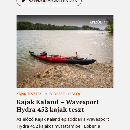
AZ EPIZÓD MEGHALLGATÁSA
EPIZÓD
14
KAJAK TESZTEK
PODCAST
VLOG
Kajak Kaland – Wavesport
Hydra 452 kajak teszt
Az előző Kajak Kaland epizódban a Wavesport
Hydra 452 kajakot mutattam be. Ebben a