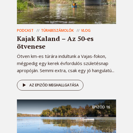
PODCAST
TÚRABESZÁMOLÓK
VLOG
Kajak Kaland – Az 50-es
ötvenese
Ötven km-es túrára indultunk a Vajas-fokon,
mégpedig egy kerek évfordulós születésnap
apropóján. Semmi extra, csak egy jó hangulatú...
AZ EPIZÓD MEGHALLGATÁSA
EPIZÓD
16