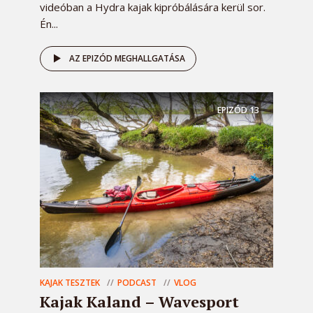
videóban a Hydra kajak kipróbálására kerül sor.
Én...
AZ EPIZÓD MEGHALLGATÁSA
EPIZÓD
13
KAJAK TESZTEK
PODCAST
VLOG
Kajak Kaland – Wavesport