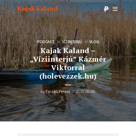
Kajak Kaland
PODCAST
VÍZIINTERJÚ
VLOG
Kajak Kaland –
„Víziinterjú” Kázmér
Viktorral
(holevezzek.hu)
by
Faragó Ferenc
2025.05.08.