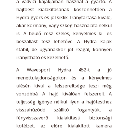
a vadvízi kajakjaiban használ a gyártó. A
hajtóest kialakításának köszönhetően a
Hydra gyors és jól siklik. Iránytartása kiváló,
akár kormány, vagy szkeg használata nélkül
is. A beülő rész széles, kényelmes ki- és
beszállást tesz lehetővé. A Hydra kajak
stabil, de ugyanakkor jól reagál, könnyen
irányítható és kezelhető.
A Wavesport Hydra 452-t a jó
menettulajdonságokon és a kényelmes
ülésén kívül a felszereltsége teszi még
vonzóbbá. A hajó kiválóan felszerelt. A
teljesség igénye nélkül ilyen a hajótesthez
visszahúzódó szállító fogantyúk, a
fényvisszaverő kialakítású biztonsági
kötélzet, az előre kialakított kamera