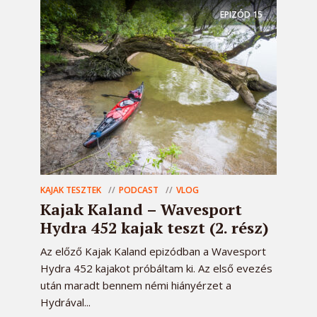
EPIZÓD
15
KAJAK TESZTEK
PODCAST
VLOG
Kajak Kaland – Wavesport
Hydra 452 kajak teszt (2. rész)
Az előző Kajak Kaland epizódban a Wavesport
Hydra 452 kajakot próbáltam ki. Az első evezés
után maradt bennem némi hiányérzet a
Hydrával...