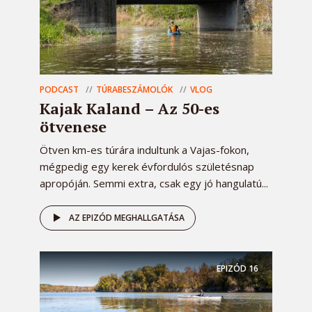
PODCAST
TÚRABESZÁMOLÓK
VLOG
Kajak Kaland – Az 50-es
ötvenese
Ötven km-es túrára indultunk a Vajas-fokon,
mégpedig egy kerek évfordulós születésnap
apropóján. Semmi extra, csak egy jó hangulatú...
AZ EPIZÓD MEGHALLGATÁSA
EPIZÓD
16