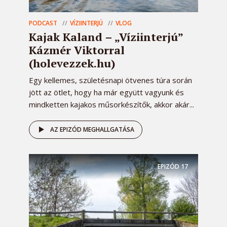
PODCAST
VÍZIINTERJÚ
VLOG
Kajak Kaland – „Víziinterjú”
Kázmér Viktorral
(holevezzek.hu)
Egy kellemes, születésnapi ötvenes túra során
jött az ötlet, hogy ha már együtt vagyunk és
mindketten kajakos műsorkészítők, akkor akár...
AZ EPIZÓD MEGHALLGATÁSA
EPIZÓD
17