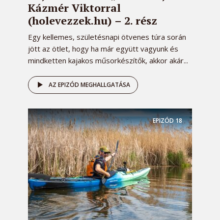
Kázmér Viktorral
(holevezzek.hu) – 2. rész
Egy kellemes, születésnapi ötvenes túra során
jött az ötlet, hogy ha már együtt vagyunk és
mindketten kajakos műsorkészítők, akkor akár...
AZ EPIZÓD MEGHALLGATÁSA
EPIZÓD
18