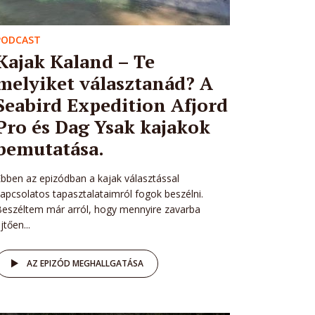
PODCAST
Kajak Kaland – Te
melyiket választanád? A
Seabird Expedition Afjord
Pro és Dag Ysak kajakok
bemutatása.
bben az epizódban a kajak választással
apcsolatos tapasztalataimról fogok beszélni.
eszéltem már arról, hogy mennyire zavarba
jtően...
AZ EPIZÓD MEGHALLGATÁSA