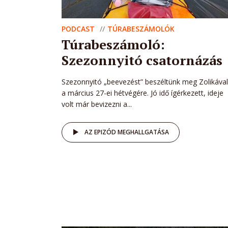
PODCAST
TÚRABESZÁMOLÓK
Túrabeszámoló:
Szezonnyitó csatornázás
Szezonnyitó „beevezést” beszéltünk meg Zolikával
a március 27-ei hétvégére. Jó idő ígérkezett, ideje
volt már bevizezni a...
AZ EPIZÓD MEGHALLGATÁSA