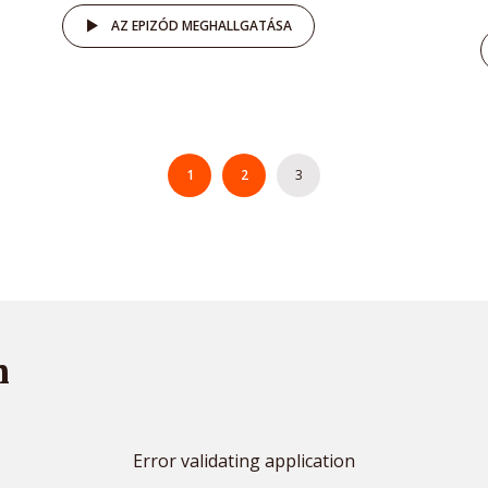
AZ EPIZÓD MEGHALLGATÁSA
1
2
3
m
Error validating application