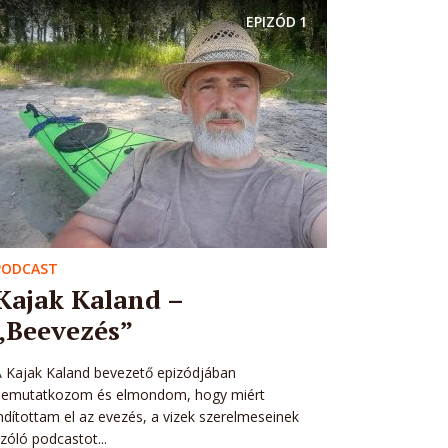
EPIZÓD
1
PODCAST
Kajak Kaland –
„Beevezés”
 Kajak Kaland bevezető epizódjában
bemutatkozom és elmondom, hogy miért
ndítottam el az evezés, a vizek szerelmeseinek
zóló podcastot...