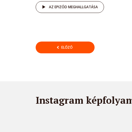
AZ EPIZÓD MEGHALLGATÁSA
Bejegyzések
ELŐZŐ
lapozása
Instagram képfolya