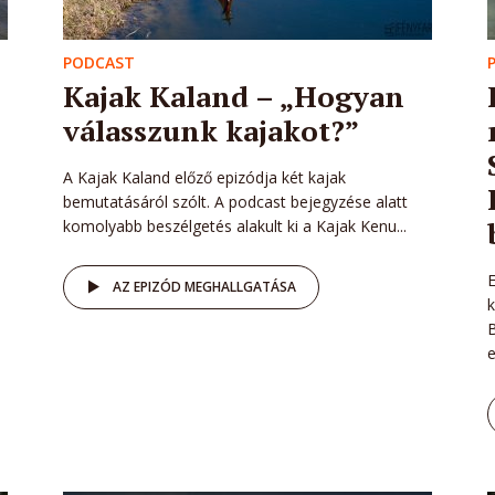
PODCAST
Kajak Kaland – „Hogyan
válasszunk kajakot?”
A Kajak Kaland előző epizódja két kajak
bemutatásáról szólt. A podcast bejegyzése alatt
komolyabb beszélgetés alakult ki a Kajak Kenu...
E
AZ EPIZÓD MEGHALLGATÁSA
k
B
e