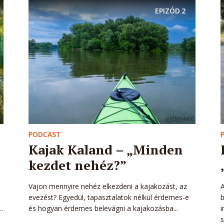
EPIZÓD
2
PODCAST
Kajak Kaland – „Minden
kezdet nehéz?”
Vajon mennyire nehéz elkezdeni a kajakozást, az
A
evezést? Egyedül, tapasztalatok nélkül érdemes-e
.
és hogyan érdemes belevágni a kajakozásba...
i
s