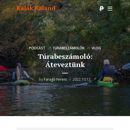
Kajak Kaland
PODCAST
TÚRABESZÁMOLÓK
VLOG
Túrabeszámoló:
Áteveztünk
by
Faragó Ferenc
2022.10.12.