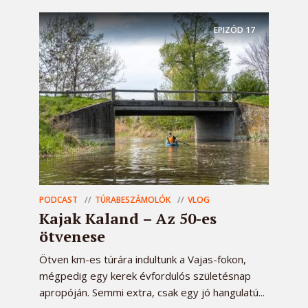
EPIZÓD
17
PODCAST
TÚRABESZÁMOLÓK
VLOG
Kajak Kaland – Az 50-es
ötvenese
Ötven km-es túrára indultunk a Vajas-fokon,
mégpedig egy kerek évfordulós születésnap
apropóján. Semmi extra, csak egy jó hangulatú...