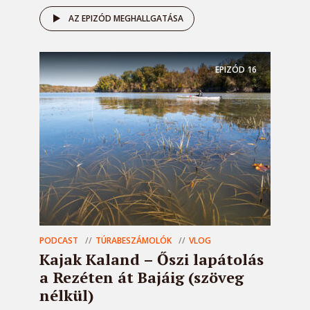
AZ EPIZÓD MEGHALLGATÁSA
EPIZÓD
16
PODCAST
TÚRABESZÁMOLÓK
VLOG
Kajak Kaland – Őszi lapátolás
a Rezéten át Bajáig (szöveg
nélkül)