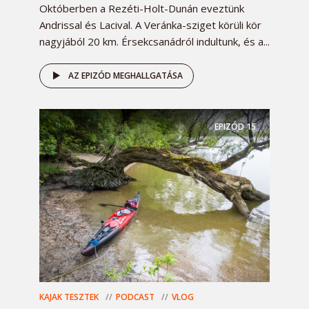
Októberben a Rezéti-Holt-Dunán eveztünk
Andrissal és Lacival. A Veránka-sziget körüli kör
nagyjából 20 km. Érsekcsanádról indultunk, és a...
AZ EPIZÓD MEGHALLGATÁSA
EPIZÓD
15
KAJAK TESZTEK
PODCAST
VLOG