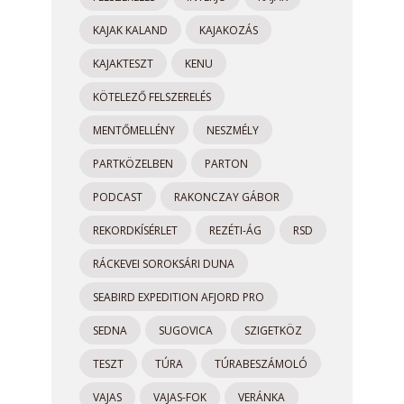
KAJAK KALAND
KAJAKOZÁS
KAJAKTESZT
KENU
KÖTELEZŐ FELSZERELÉS
MENTŐMELLÉNY
NESZMÉLY
PARTKÖZELBEN
PARTON
PODCAST
RAKONCZAY GÁBOR
REKORDKÍSÉRLET
REZÉTI-ÁG
RSD
RÁCKEVEI SOROKSÁRI DUNA
SEABIRD EXPEDITION AFJORD PRO
SEDNA
SUGOVICA
SZIGETKÖZ
TESZT
TÚRA
TÚRABESZÁMOLÓ
VAJAS
VAJAS-FOK
VERÁNKA