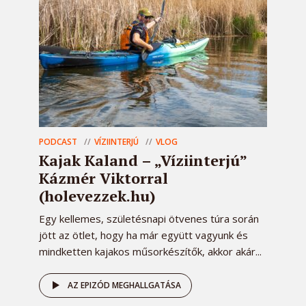
PODCAST
VÍZIINTERJÚ
VLOG
Kajak Kaland – „Víziinterjú”
Kázmér Viktorral
(holevezzek.hu)
Egy kellemes, születésnapi ötvenes túra során
jött az ötlet, hogy ha már együtt vagyunk és
mindketten kajakos műsorkészítők, akkor akár...
AZ EPIZÓD MEGHALLGATÁSA