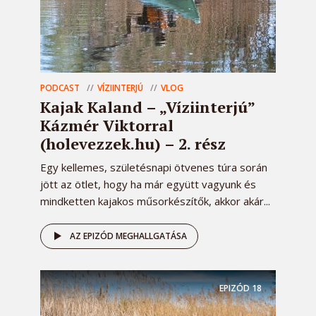
PODCAST
VÍZIINTERJÚ
VLOG
Kajak Kaland – „Víziinterjú”
Kázmér Viktorral
(holevezzek.hu) – 2. rész
Egy kellemes, születésnapi ötvenes túra során
jött az ötlet, hogy ha már együtt vagyunk és
mindketten kajakos műsorkészítők, akkor akár...
AZ EPIZÓD MEGHALLGATÁSA
EPIZÓD
18