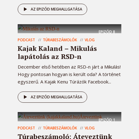
AZ EPIZÓD MEGHALLGATÁSA
EPIZÓD
8
PODCAST
TÚRABESZÁMOLÓK
VLOG
Kajak Kaland – Mikulás
lapátolás az RSD-n
December első hetében az RSD-n járt a Mikulás!
Hogy pontosan hogyan is került oda? A történet
egyszerű. A Kajak Kenu Túrázók Facebook...
AZ EPIZÓD MEGHALLGATÁSA
EPIZÓD
1
PODCAST
TÚRABESZÁMOLÓK
VLOG
Túrabeszámoló: Áteveztünk