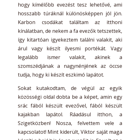
hogy kímélőbb evezést tesz lehetővé, ami
hosszabb túráknál különösképpen jól jön.
Karbon csodákat találtam az itthoni
kínálatban, de nekem a fa evezők tetszettek,
így kitartóan igyekeztem találni valakit, aki
árul vagy készít ilyesmi portékát. Vagy
legalább ismer valakit, akinek a
szomszédjának a nagynénjének az öccse
tudja, hogy ki készít eszkimó lapátot.
Sokat kutakodtam, de végül az egyik
közösségi oldal dobta be a képet, amin egy
srác fából készült evezővel, fából készült
kajakban lapátol. Ráadásul itthon, a
Szigetközben! Nosza, felvettem vele a
kapcsolatot! Mint kiderült, Viktor saját maga