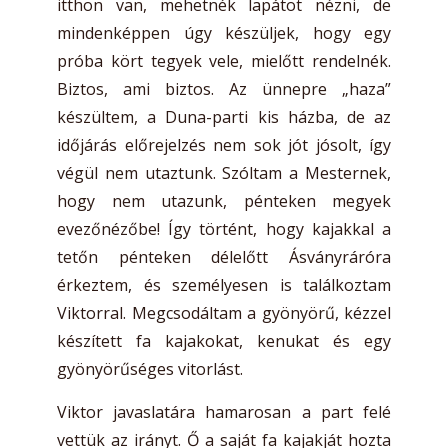
itthon van, mehetnék lapátot nézni, de
mindenképpen úgy készüljek, hogy egy
próba kört tegyek vele, mielőtt rendelnék.
Biztos, ami biztos. Az ünnepre „haza”
készültem, a Duna-parti kis házba, de az
időjárás előrejelzés nem sok jót jósolt, így
végül nem utaztunk. Szóltam a Mesternek,
hogy nem utazunk, pénteken megyek
evezőnézőbe! Így történt, hogy kajakkal a
tetőn pénteken délelőtt Ásványráróra
érkeztem, és személyesen is találkoztam
Viktorral. Megcsodáltam a gyönyörű, kézzel
készített fa kajakokat, kenukat és egy
gyönyörűséges vitorlást.
Viktor javaslatára hamarosan a part felé
vettük az irányt. Ő a saját fa kajakját hozta