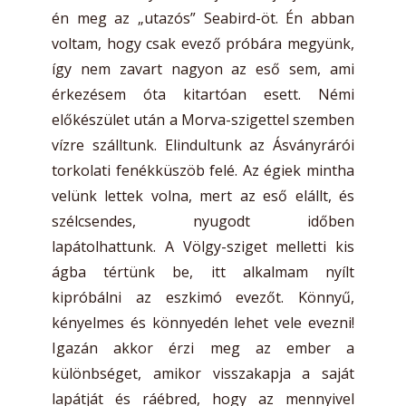
én meg az „utazós” Seabird-öt. Én abban
voltam, hogy csak evező próbára megyünk,
így nem zavart nagyon az eső sem, ami
érkezésem óta kitartóan esett. Némi
előkészület után a Morva-szigettel szemben
vízre szálltunk. Elindultunk az Ásványrárói
torkolati fenékküszöb felé. Az égiek mintha
velünk lettek volna, mert az eső elállt, és
szélcsendes, nyugodt időben
lapátolhattunk. A Völgy-sziget melletti kis
ágba tértünk be, itt alkalmam nyílt
kipróbálni az eszkimó evezőt. Könnyű,
kényelmes és könnyedén lehet vele evezni!
Igazán akkor érzi meg az ember a
különbséget, amikor visszakapja a saját
lapátját és ráébred, hogy az mennyivel