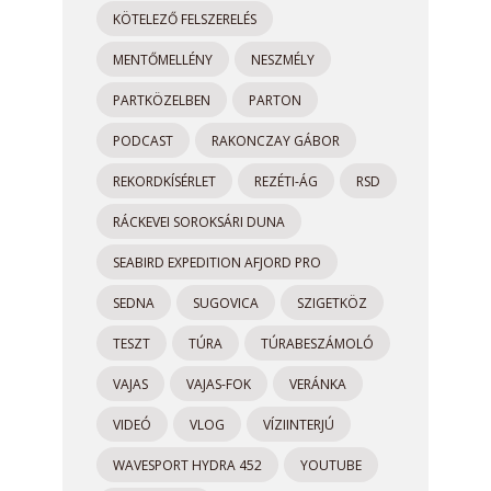
KÖTELEZŐ FELSZERELÉS
MENTŐMELLÉNY
NESZMÉLY
PARTKÖZELBEN
PARTON
PODCAST
RAKONCZAY GÁBOR
REKORDKÍSÉRLET
REZÉTI-ÁG
RSD
RÁCKEVEI SOROKSÁRI DUNA
SEABIRD EXPEDITION AFJORD PRO
SEDNA
SUGOVICA
SZIGETKÖZ
TESZT
TÚRA
TÚRABESZÁMOLÓ
VAJAS
VAJAS-FOK
VERÁNKA
VIDEÓ
VLOG
VÍZIINTERJÚ
WAVESPORT HYDRA 452
YOUTUBE