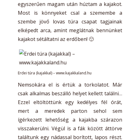
egyszerűen magam után húztam a kajakot.
Most is könnyeket csal a szemembe a
szembe jövő lovas túra csapat tagjainak
elképedt arca, amint meglátnak bennünket
kajakot sétáltatni az erdőben! 🙂
Erdei túra (kajakkal) – www.kajakkaland.hu
Nemsokára el is értük a torkolatot. Már
csak alkalmas beszálló helyet kellett találni…
Ezzel eltöltöttünk egy kedélyes fél órát,
mert a meredek parton sehol sem
ígérkezett lehetőség a kajakba szárazon
visszakerülni. Végül is a fák között áttörve
találtunk egy nádassal borított, lapos részt.