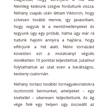
Némileg kedvünk szegve fordultunk vissza.
Néhány csapás után láttam Viktoron, hogy
szívesen tovább menne, így javasoltam,
hogy vegyük le a mentőmellényeket és
tegyünk úgy egy próbát, hátha úgy már rá
tudunk hajolni annyira a hajókra, hogy
elférjünk a híd alatt. Némi tornázást
követően ezt a mutatványt végülis
mindketten 10 ponttal teljesítettük. Jutalmul
folytathattuk az utat ezen a barátságos,
keskeny csatornán.
Néhány torlasz további tornagyakorlatokra
ösztönzött bennünket, amelyeket – egy
kivétellel – sikeresen teljesítettünk. Az ág
vége felé egy helyen úgy összeállt az