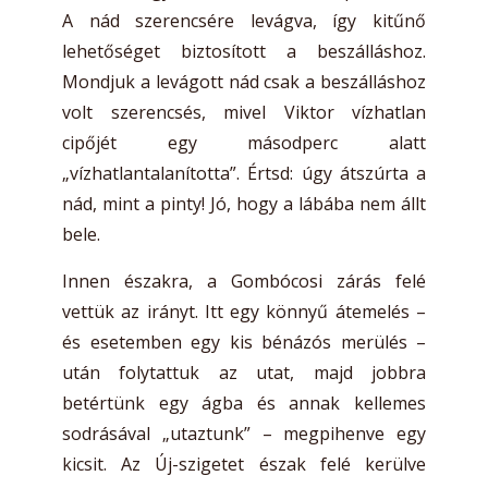
A nád szerencsére levágva, így kitűnő
lehetőséget biztosított a beszálláshoz.
Mondjuk a levágott nád csak a beszálláshoz
volt szerencsés, mivel Viktor vízhatlan
cipőjét egy másodperc alatt
„vízhatlantalanította”. Értsd: úgy átszúrta a
nád, mint a pinty! Jó, hogy a lábába nem állt
bele.
Innen északra, a Gombócosi zárás felé
vettük az irányt. Itt egy könnyű átemelés –
és esetemben egy kis bénázós merülés –
után folytattuk az utat, majd jobbra
betértünk egy ágba és annak kellemes
sodrásával „utaztunk” – megpihenve egy
kicsit. Az Új-szigetet észak felé kerülve