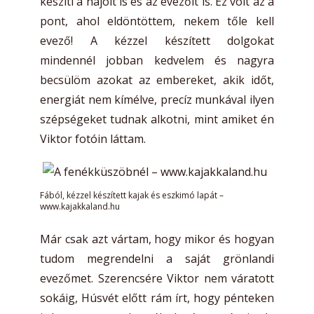
készíti a hajóit is és az evezőit is. Ez volt az a
pont, ahol eldöntöttem, nekem tőle kell
evező! A kézzel készített dolgokat
mindennél jobban kedvelem és nagyra
becsülöm azokat az embereket, akik időt,
energiát nem kímélve, precíz munkával ilyen
szépségeket tudnak alkotni, mint amiket én
Viktor fotóin láttam.
Fából, kézzel készített kajak és eszkimó lapát –
www.kajakkaland.hu
Már csak azt vártam, hogy mikor és hogyan
tudom megrendelni a saját grönlandi
evezőmet. Szerencsére Viktor nem váratott
sokáig, Húsvét előtt rám írt, hogy pénteken