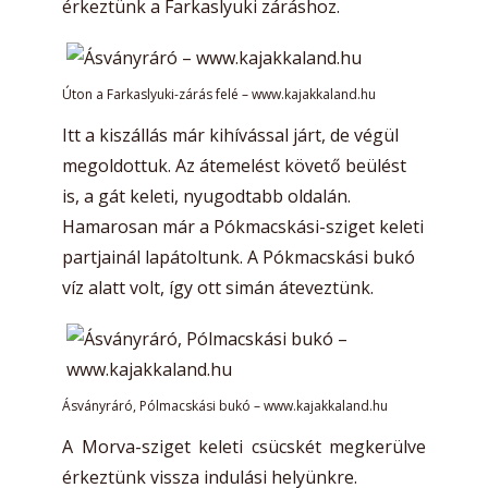
érkeztünk a Farkaslyuki záráshoz.
Úton a Farkaslyuki-zárás felé – www.kajakkaland.hu
Itt a kiszállás már kihívással járt, de végül
megoldottuk. Az átemelést követő beülést
is, a gát keleti, nyugodtabb oldalán.
Hamarosan már a Pókmacskási-sziget keleti
partjainál lapátoltunk. A Pókmacskási bukó
víz alatt volt, így ott simán áteveztünk.
Ásványráró, Pólmacskási bukó – www.kajakkaland.hu
A Morva-sziget keleti csücskét megkerülve
érkeztünk vissza indulási helyünkre.