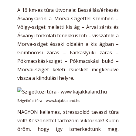
A 16 km-es túra útvonala: Beszállás/érkezés
Ásványrárón a Morva-szigettel szemben –
Völgy-sziget melletti kis ág – Árvai zárás és
Ásványi torkolati fenékküszöb – visszafelé a
Morva-sziget északi oldalán a kis ágban –
Gombócosi zárás – Farkaslyuki zárás –
Pókmacskási-sziget – Pókmacskási bukó –
Morvai-sziget keleti csücskét megkerülve
vissza a kiindulási helyre.
Szigetközi túra – www.kajakkaland.hu
NAGYON kellemes, stresszoldó tavaszi túra
volt! Köszönettel tartozom Viktornak! Külön
öröm, hogy így ismerkedtünk meg,