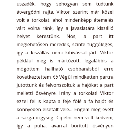
uszadék, hogy sehogyan sem tudtunk
átvergődni rajta. Viktor szerint már közel
volt a torkolat, ahol mindenképp átemelés
várt volna ránk, így a javaslatára kiszálló
helyet kerestünk. Nos, a part itt
meglehetősen meredek, szinte függőleges,
így a kiszállás némi kihívással járt. Viktor
például meg is mártózott, legalábbis a
mögöttem hallható csobbanásból erre
következtettem. 🙂 Végül mindketten partra
jutottunk és felvonszoltuk a hajókat a part
melletti ösvényre. Irány a torkolat! Viktor
ezzel fel is kapta a feje fölé a fa hajót és
könnyedén elsétált vele… Engem meg evett
a sárga irigység. Cipelni nem volt kedvem,
így a puha, avarral borított ösvényen