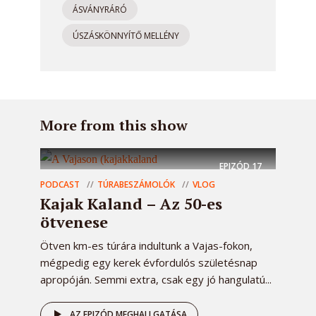
ÁSVÁNYRÁRÓ
ÚSZÁSKÖNNYÍTŐ MELLÉNY
More from this show
EPIZÓD
17
PODCAST
TÚRABESZÁMOLÓK
VLOG
Kajak Kaland – Az 50-es
ötvenese
Ötven km-es túrára indultunk a Vajas-fokon,
mégpedig egy kerek évfordulós születésnap
apropóján. Semmi extra, csak egy jó hangulatú...
AZ EPIZÓD MEGHALLGATÁSA