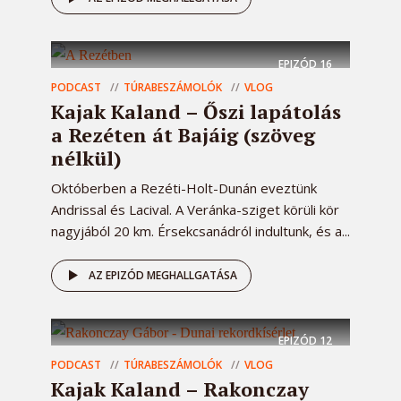
EPIZÓD
16
PODCAST
TÚRABESZÁMOLÓK
VLOG
Kajak Kaland – Őszi lapátolás
a Rezéten át Bajáig (szöveg
nélkül)
Októberben a Rezéti-Holt-Dunán eveztünk
Andrissal és Lacival. A Veránka-sziget körüli kör
nagyjából 20 km. Érsekcsanádról indultunk, és a...
AZ EPIZÓD MEGHALLGATÁSA
EPIZÓD
12
PODCAST
TÚRABESZÁMOLÓK
VLOG
Kajak Kaland – Rakonczay