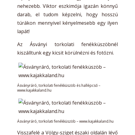
nehezebb. Viktor eszkimója igazán könnyű
darab, el tudom képzelni, hogy hosszú
túrákon mennyivel kényelmesebb egy ilyen
lapát!
Az Ásványi torkolati fenékküszöbnél
kiszálltunk egy kicsit körülnézni és fotózni.
Ásványráró, torkolati fenékküszöb és hallépcső –
www.kajakkaland.hu
Ásványráró, torkolati fenékküszöb – www.kajakkaland.hu
Visszafelé a Völgy-sziget északi oldalán lévő